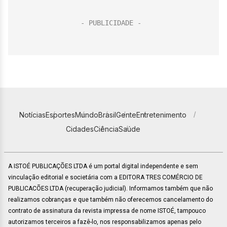
Notícias
Esportes
Mundo
Brasil
Gente
Entretenimento
Cidades
Ciência
Saúde
A ISTOÉ PUBLICAÇÕES LTDA é um portal digital independente e sem
vinculação editorial e societária com a EDITORA TRES COMÉRCIO DE
PUBLICACÕES LTDA (recuperação judicial). Informamos também que não
realizamos cobranças e que também não oferecemos cancelamento do
contrato de assinatura da revista impressa de nome ISTOÉ, tampouco
autorizamos terceiros a fazê-lo, nos responsabilizamos apenas pelo