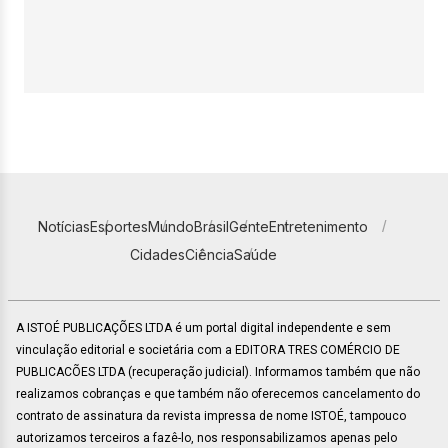
Notícias
Esportes
Mundo
Brasil
Gente
Entretenimento
Cidades
Ciência
Saúde
A ISTOÉ PUBLICAÇÕES LTDA é um portal digital independente e sem
vinculação editorial e societária com a EDITORA TRES COMÉRCIO DE
PUBLICACÕES LTDA (recuperação judicial). Informamos também que não
realizamos cobranças e que também não oferecemos cancelamento do
contrato de assinatura da revista impressa de nome ISTOÉ, tampouco
autorizamos terceiros a fazê-lo, nos responsabilizamos apenas pelo