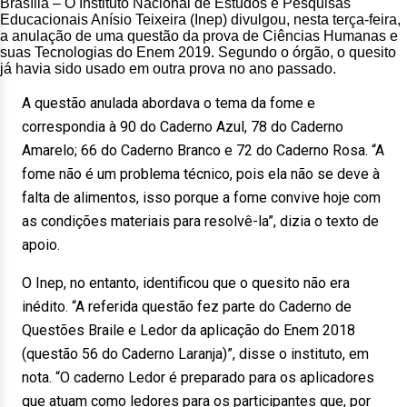
Brasília – O Instituto Nacional de Estudos e Pesquisas
Educacionais Anísio Teixeira (Inep) divulgou, nesta terça-feira,
a anulação de uma questão da prova de Ciências Humanas e
suas Tecnologias do Enem 2019. Segundo o órgão, o quesito
já havia sido usado em outra prova no ano passado.
A questão anulada abordava o tema da fome e
correspondia à 90 do Caderno Azul, 78 do Caderno
Amarelo; 66 do Caderno Branco e 72 do Caderno Rosa. “A
fome não é um problema técnico, pois ela não se deve à
falta de alimentos, isso porque a fome convive hoje com
as condições materiais para resolvê-la”, dizia o texto de
apoio.
O Inep, no entanto, identificou que o quesito não era
inédito. “A referida questão fez parte do Caderno de
Questões Braile e Ledor da aplicação do Enem 2018
(questão 56 do Caderno Laranja)”, disse o instituto, em
nota. “O caderno Ledor é preparado para os aplicadores
que atuam como ledores para os participantes que, por