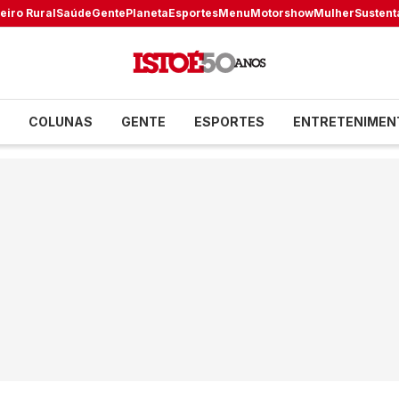
eiro Rural
Saúde
Gente
Planeta
Esportes
Menu
Motorshow
Mulher
Sustent
COLUNAS
GENTE
ESPORTES
ENTRETENIMEN