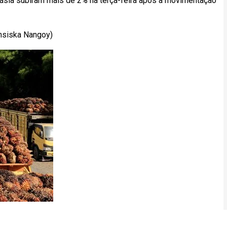
lásia subiram mais de 2% na terça-feira após a movimentação
ansiska Nangoy)