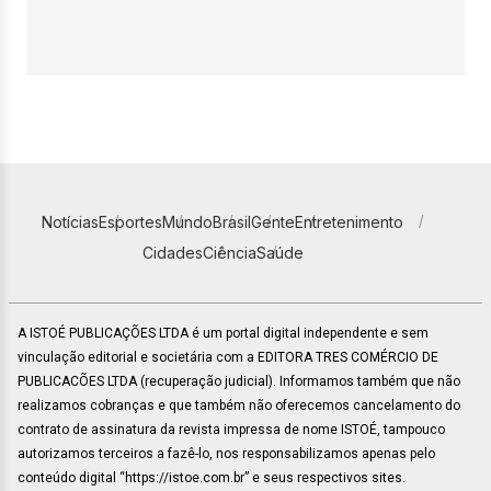
Notícias
Esportes
Mundo
Brasil
Gente
Entretenimento
Cidades
Ciência
Saúde
A ISTOÉ PUBLICAÇÕES LTDA é um portal digital independente e sem
vinculação editorial e societária com a EDITORA TRES COMÉRCIO DE
PUBLICACÕES LTDA (recuperação judicial). Informamos também que não
realizamos cobranças e que também não oferecemos cancelamento do
contrato de assinatura da revista impressa de nome ISTOÉ, tampouco
autorizamos terceiros a fazê-lo, nos responsabilizamos apenas pelo
conteúdo digital “https://istoe.com.br” e seus respectivos sites.