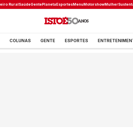
eiro Rural
Saúde
Gente
Planeta
Esportes
Menu
Motorshow
Mulher
Sustent
COLUNAS
GENTE
ESPORTES
ENTRETENIMEN