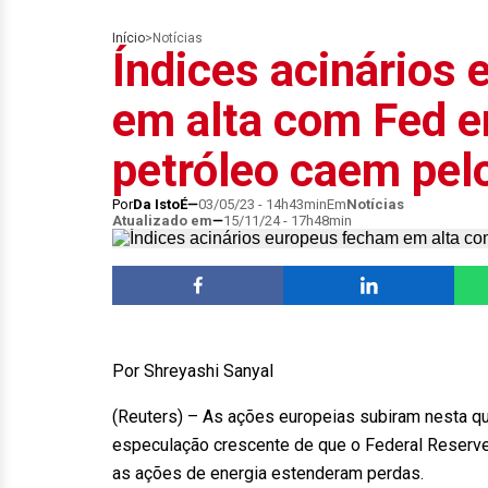
Início
>
Notícias
Índices acinários
em alta com Fed e
petróleo caem pel
Por
Da IstoÉ
03/05/23 - 14h43min
Em
Notícias
Atualizado em
15/11/24 - 17h48min
Por Shreyashi Sanyal
(Reuters) – As ações europeias subiram nesta qu
especulação crescente de que o Federal Reserve 
as ações de energia estenderam perdas.