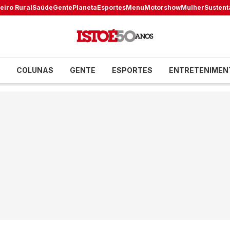
eiro Rural
Saúde
Gente
Planeta
Esportes
Menu
Motorshow
Mulher
Sustent
COLUNAS
GENTE
ESPORTES
ENTRETENIMEN