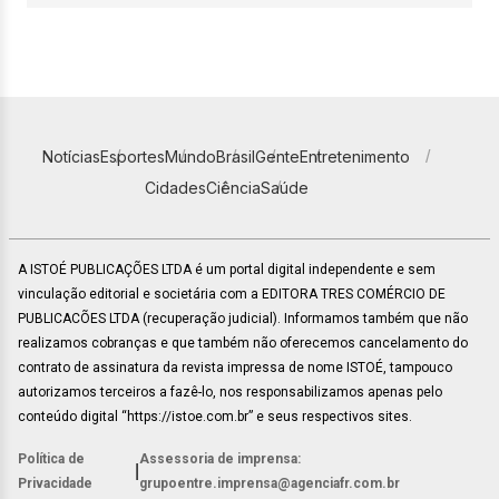
Notícias
Esportes
Mundo
Brasil
Gente
Entretenimento
Cidades
Ciência
Saúde
A ISTOÉ PUBLICAÇÕES LTDA é um portal digital independente e sem
vinculação editorial e societária com a EDITORA TRES COMÉRCIO DE
PUBLICACÕES LTDA (recuperação judicial). Informamos também que não
realizamos cobranças e que também não oferecemos cancelamento do
contrato de assinatura da revista impressa de nome ISTOÉ, tampouco
autorizamos terceiros a fazê-lo, nos responsabilizamos apenas pelo
conteúdo digital “https://istoe.com.br” e seus respectivos sites.
Política de
Assessoria de imprensa:
|
Privacidade
grupoentre.imprensa@agenciafr.com.br