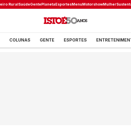
eiro Rural
Saúde
Gente
Planeta
Esportes
Menu
Motorshow
Mulher
Sustent
COLUNAS
GENTE
ESPORTES
ENTRETENIMEN