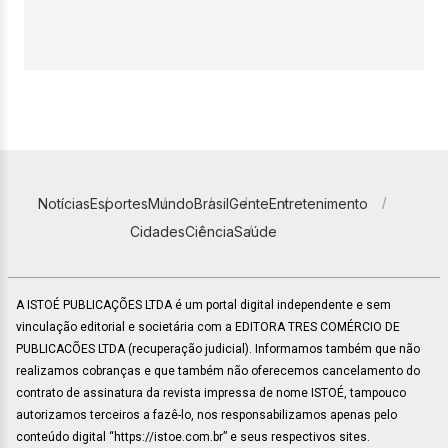
Notícias
Esportes
Mundo
Brasil
Gente
Entretenimento
Cidades
Ciência
Saúde
A ISTOÉ PUBLICAÇÕES LTDA é um portal digital independente e sem
vinculação editorial e societária com a EDITORA TRES COMÉRCIO DE
PUBLICACÕES LTDA (recuperação judicial). Informamos também que não
realizamos cobranças e que também não oferecemos cancelamento do
contrato de assinatura da revista impressa de nome ISTOÉ, tampouco
autorizamos terceiros a fazê-lo, nos responsabilizamos apenas pelo
conteúdo digital “https://istoe.com.br” e seus respectivos sites.