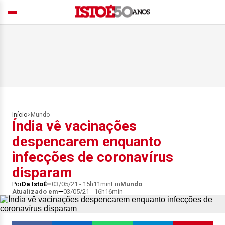
Início
>
Mundo
Índia vê vacinações
despencarem enquanto
infecções de coronavírus
disparam
Por
Da IstoÉ
03/05/21 - 15h11min
Em
Mundo
Atualizado em
03/05/21 - 16h16min