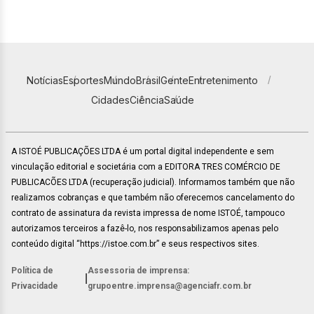
Notícias
Esportes
Mundo
Brasil
Gente
Entretenimento
Cidades
Ciência
Saúde
A ISTOÉ PUBLICAÇÕES LTDA é um portal digital independente e sem
vinculação editorial e societária com a EDITORA TRES COMÉRCIO DE
PUBLICACÕES LTDA (recuperação judicial). Informamos também que não
realizamos cobranças e que também não oferecemos cancelamento do
contrato de assinatura da revista impressa de nome ISTOÉ, tampouco
autorizamos terceiros a fazê-lo, nos responsabilizamos apenas pelo
conteúdo digital “https://istoe.com.br” e seus respectivos sites.
Política de
Assessoria de imprensa:
|
Privacidade
grupoentre.imprensa@agenciafr.com.br