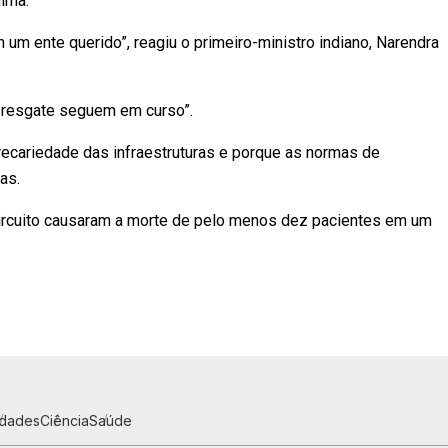
nima.
 ente querido”, reagiu o primeiro-ministro indiano, Narendra
e resgate seguem em curso”.
recariedade das infraestruturas e porque as normas de
as.
ircuito causaram a morte de pelo menos dez pacientes em um
idades
Ciência
Saúde