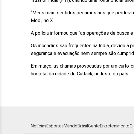
Trust of India (PTI), citando uma fonte oficial anô
“Meus mais sentidos pêsames aos que perderam um
Modi, no X.
A polícia informou que “as operações de busca 
Os incêndios são frequentes na Índia, devido à p
segurança e evacuação nem sempre são cumprid
Em março, as chamas provocadas por um curto-c
hospital da cidade de Cuttack, no leste do país.
Notícias
Esportes
Mundo
Brasil
Gente
Entretenimento
C