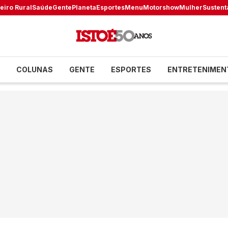
eiro Rural
Saúde
Gente
Planeta
Esportes
Menu
Motorshow
Mulher
Sustent
COLUNAS
GENTE
ESPORTES
ENTRETENIMEN