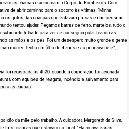
ceberam as chamas e acionaram o Corpo de Bombeiros. Com
tiva de abrir caminho para o socorro às vítimas. “Minha
iu os gritos das crianças que estavam presas e das pessoas
 mundo tentou ajudar. Pegamos barras de ferro, martelos, tudo o
 subir pelo telhado para ver se conseguia pular tirando as
ando as mãos e os pés. Foi um desespero muito grande a gente
a não morrer. Tenho um filho de 4 anos e só pensava nele”,
a foi registrada às 4h20, quando a corporação foi acionada
iaturas com equipes de resgate, incêndio e salvamento para
apura as causas.
 paixão da mãe pelo trabalho. A cuidadora Margareth da Silva,
 de três crianças que estavam no local. “Ela amava essas