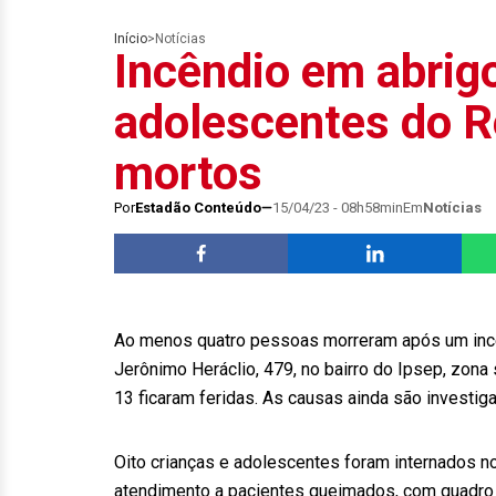
Início
>
Notícias
Incêndio em abrigo
adolescentes do R
mortos
Por
Estadão Conteúdo
15/04/23 - 08h58min
Em
Notícias
Ao menos quatro pessoas morreram após um incênd
Jerônimo Heráclio, 479, no bairro do Ipsep, zona 
13 ficaram feridas. As causas ainda são investig
Oito crianças e adolescentes foram internados n
atendimento a pacientes queimados, com quadro g