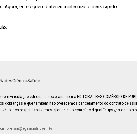
as. Agora, eu só quero enterrar minha mãe o mais rápido
ulo.
idades
Ciência
Saúde
 e sem vinculação editorial e societária com a EDITORA TRES COMÉRCIO DE PU
mos cobranças e que também não oferecemos cancelamento do contrato de assin
zê-lo, nos responsabilizamos apenas pelo conteúdo digital “https://istoe.com.b
e.imprensa@agenciafr.com.br