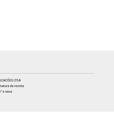
BLICACÕES LTDA
atura da revista
r” e seus