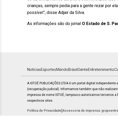
crianças, sempre pedia para a gente rezar por el
possível”, disse Adjair da Silva.
As informações são do jornal
O Estado de S. Pa
Notícias
Esportes
Mundo
Brasil
Gente
Entretenimento
C
A ISTOÉ PUBLICAÇÕES LTDA é um portal digital independente
(recuperação judicial). Informamos também que não realiza
impressa de nome ISTOÉ, tampouco autorizamos terceiros a fa
respectivos sites.
|
Política de Privacidade
Assessoria de imprensa: grupoentr