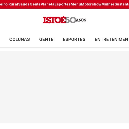
eiro Rural
Saúde
Gente
Planeta
Esportes
Menu
Motorshow
Mulher
Sustent
COLUNAS
GENTE
ESPORTES
ENTRETENIMEN