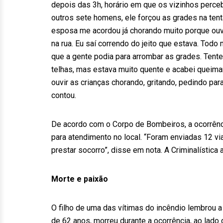
depois das 3h, horário em que os vizinhos per
outros sete homens, ele forçou as grades na tenta
esposa me acordou já chorando muito porque ouv
na rua. Eu saí correndo do jeito que estava. Todo
que a gente podia para arrombar as grades. Tentei
telhas, mas estava muito quente e acabei queim
ouvir as crianças chorando, gritando, pedindo par
contou.
De acordo com o Corpo de Bombeiros, a ocorrênci
para atendimento no local. “Foram enviadas 12 v
prestar socorro”, disse em nota. A Criminalística 
Morte e paixão
O filho de uma das vítimas do incêndio lembrou a
de 62 anos, morreu durante a ocorrência, ao lado