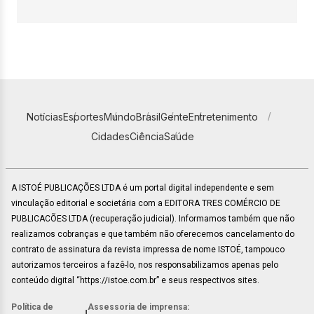
Notícias
Esportes
Mundo
Brasil
Gente
Entretenimento
Cidades
Ciência
Saúde
A ISTOÉ PUBLICAÇÕES LTDA é um portal digital independente e sem
vinculação editorial e societária com a EDITORA TRES COMÉRCIO DE
PUBLICACÕES LTDA (recuperação judicial). Informamos também que não
realizamos cobranças e que também não oferecemos cancelamento do
contrato de assinatura da revista impressa de nome ISTOÉ, tampouco
autorizamos terceiros a fazê-lo, nos responsabilizamos apenas pelo
conteúdo digital “https://istoe.com.br” e seus respectivos sites.
Política de
Assessoria de imprensa: