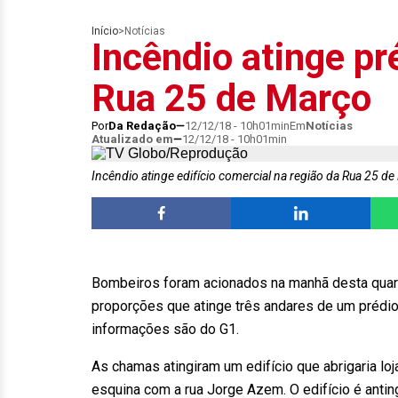
Início
>
Notícias
Incêndio atinge pr
Rua 25 de Março
Por
Da Redação
12/12/18 - 10h01min
Em
Notícias
Atualizado em
12/12/18 - 10h01min
Incêndio atinge edifício comercial na região da Rua 25 d
Bombeiros foram acionados na manhã desta quart
proporções que atinge três andares de um prédio
informações são do G1.
As chamas atingiram um edifício que abrigaria loj
esquina com a rua Jorge Azem. O edifício é anting