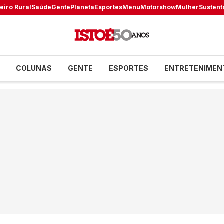
eiro Rural
Saúde
Gente
Planeta
Esportes
Menu
Motorshow
Mulher
Sustent
COLUNAS
GENTE
ESPORTES
ENTRETENIMEN