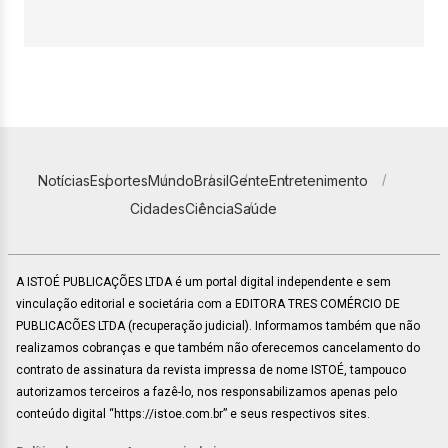
Notícias
Esportes
Mundo
Brasil
Gente
Entretenimento
Cidades
Ciência
Saúde
A ISTOÉ PUBLICAÇÕES LTDA é um portal digital independente e sem
vinculação editorial e societária com a EDITORA TRES COMÉRCIO DE
PUBLICACÕES LTDA (recuperação judicial). Informamos também que não
realizamos cobranças e que também não oferecemos cancelamento do
contrato de assinatura da revista impressa de nome ISTOÉ, tampouco
autorizamos terceiros a fazê-lo, nos responsabilizamos apenas pelo
conteúdo digital “https://istoe.com.br” e seus respectivos sites.