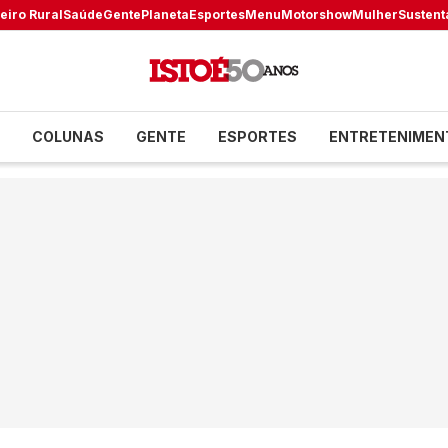
eiro Rural
Saúde
Gente
Planeta
Esportes
Menu
Motorshow
Mulher
Sustent
COLUNAS
GENTE
ESPORTES
ENTRETENIMEN