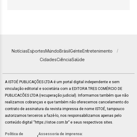
Notícias
Esportes
Mundo
Brasil
Gente
Entretenimento
Cidades
Ciência
Saúde
A ISTOÉ PUBLICAÇÕES LTDA é um portal digital independente e sem
vinculação editorial e societária com a EDITORA TRES COMÉRCIO DE
PUBLICACÕES LTDA (recuperação judicial). Informamos também que não
realizamos cobranças e que também não oferecemos cancelamento do
contrato de assinatura da revista impressa de nome ISTOÉ, tampouco
autorizamos terceiros a fazê-lo, nos responsabilizamos apenas pelo
conteúdo digital “https://istoe.com.br” e seus respectivos sites.
Política de
Assessoria de imprensa: