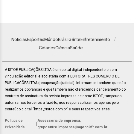
Notícias
Esportes
Mundo
Brasil
Gente
Entretenimento
Cidades
Ciência
Saúde
A ISTOÉ PUBLICAÇÕES LTDA é um portal digital independente e sem
vinculação editorial e societária com a EDITORA TRES COMÉRCIO DE
PUBLICACÕES LTDA (recuperação judicial). Informamos também que não
realizamos cobranças e que também não oferecemos cancelamento do
contrato de assinatura da revista impressa de nome ISTOÉ, tampouco
autorizamos terceiros a fazê-lo, nos responsabilizamos apenas pelo
conteúdo digital “https://istoe.com.br” e seus respectivos sites.
Política de
Assessoria de imprensa:
|
Privacidade
grupoentre.imprensa@agenciafr.com.br