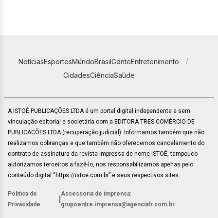
Notícias
Esportes
Mundo
Brasil
Gente
Entretenimento
Cidades
Ciência
Saúde
A ISTOÉ PUBLICAÇÕES LTDA é um portal digital independente e sem
vinculação editorial e societária com a EDITORA TRES COMÉRCIO DE
PUBLICACÕES LTDA (recuperação judicial). Informamos também que não
realizamos cobranças e que também não oferecemos cancelamento do
contrato de assinatura da revista impressa de nome ISTOÉ, tampouco
autorizamos terceiros a fazê-lo, nos responsabilizamos apenas pelo
conteúdo digital “https://istoe.com.br” e seus respectivos sites.
Política de
Assessoria de imprensa:
|
Privacidade
grupoentre.imprensa@agenciafr.com.br