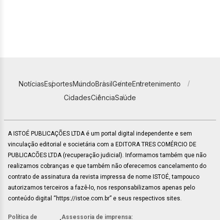
Notícias
Esportes
Mundo
Brasil
Gente
Entretenimento
Cidades
Ciência
Saúde
A ISTOÉ PUBLICAÇÕES LTDA é um portal digital independente e sem
vinculação editorial e societária com a EDITORA TRES COMÉRCIO DE
PUBLICACÕES LTDA (recuperação judicial). Informamos também que não
realizamos cobranças e que também não oferecemos cancelamento do
contrato de assinatura da revista impressa de nome ISTOÉ, tampouco
autorizamos terceiros a fazê-lo, nos responsabilizamos apenas pelo
conteúdo digital “https://istoe.com.br” e seus respectivos sites.
Política de
Assessoria de imprensa: