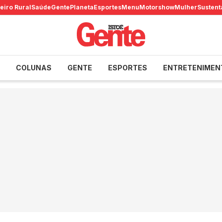
eiro Rural
Saúde
Gente
Planeta
Esportes
Menu
Motorshow
Mulher
Sustent
COLUNAS
GENTE
ESPORTES
ENTRETENIMEN