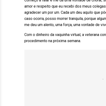
Começo a falar e me dá uma vontade de chorar, sab
amor e respeito que eu recebi dos meus colegas 
agradecer um por um. Cada um deu aquilo que pôd
caso ocorra, posso morrer tranquila, porque algu
me deu um alento, uma força, uma vontade de vive
Com o dinheiro da vaquinha virtual, a veterana co
procedimento na próxima semana.