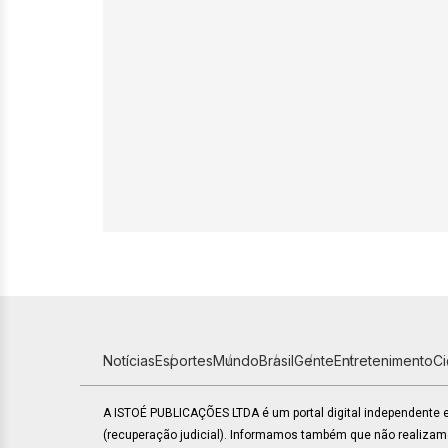
Notícias
Esportes
Mundo
Brasil
Gente
Entretenimento
C
A ISTOÉ PUBLICAÇÕES LTDA é um portal digital independente
(recuperação judicial). Informamos também que não realiza