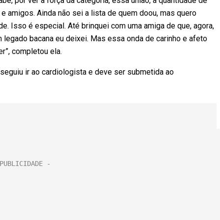
e, por ver a força da categoria, essa união, a quantidade de
e amigos. Ainda não sei a lista de quem doou, mas quero
e. Isso é especial. Até brinquei com uma amiga de que, agora,
m legado bacana eu deixei. Mas essa onda de carinho e afeto
r”, completou ela.
nseguiu ir ao cardiologista e deve ser submetida ao