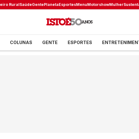
eiro Rural
Saúde
Gente
Planeta
Esportes
Menu
Motorshow
Mulher
Sustent
COLUNAS
GENTE
ESPORTES
ENTRETENIMEN