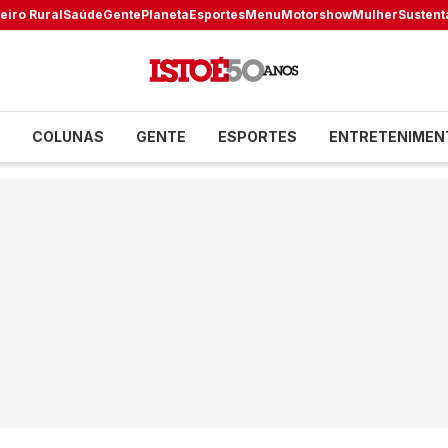
eiro Rural
Saúde
Gente
Planeta
Esportes
Menu
Motorshow
Mulher
Sustent
COLUNAS
GENTE
ESPORTES
ENTRETENIMEN