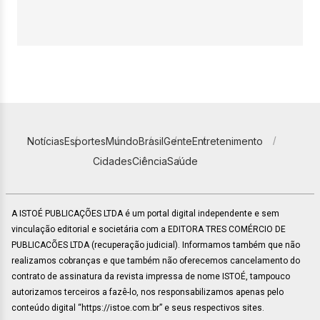
Notícias
Esportes
Mundo
Brasil
Gente
Entretenimento
Cidades
Ciência
Saúde
A ISTOÉ PUBLICAÇÕES LTDA é um portal digital independente e sem
vinculação editorial e societária com a EDITORA TRES COMÉRCIO DE
PUBLICACÕES LTDA (recuperação judicial). Informamos também que não
realizamos cobranças e que também não oferecemos cancelamento do
contrato de assinatura da revista impressa de nome ISTOÉ, tampouco
autorizamos terceiros a fazê-lo, nos responsabilizamos apenas pelo
conteúdo digital “https://istoe.com.br” e seus respectivos sites.