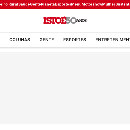
eiro Rural
Saúde
Gente
Planeta
Esportes
Menu
Motorshow
Mulher
Sustent
COLUNAS
GENTE
ESPORTES
ENTRETENIMEN