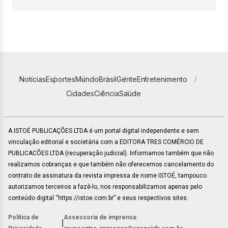
Notícias
Esportes
Mundo
Brasil
Gente
Entretenimento
Cidades
Ciência
Saúde
A ISTOÉ PUBLICAÇÕES LTDA é um portal digital independente e sem
vinculação editorial e societária com a EDITORA TRES COMÉRCIO DE
PUBLICACÕES LTDA (recuperação judicial). Informamos também que não
realizamos cobranças e que também não oferecemos cancelamento do
contrato de assinatura da revista impressa de nome ISTOÉ, tampouco
autorizamos terceiros a fazê-lo, nos responsabilizamos apenas pelo
conteúdo digital “https://istoe.com.br” e seus respectivos sites.
Política de
Assessoria de imprensa:
|