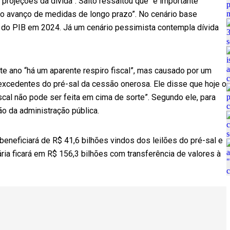
projeções da dívida”. Salto ressaltou que “é importante
do avanço de medidas de longo prazo”. No cenário base
7% do PIB em 2024. Já um cenário pessimista contempla dívida
ste ano “há um aparente respiro fiscal”, mas causado por um
 excedentes do pré-sal da cessão onerosa. Ele disse que hoje o
fiscal não pode ser feita em cima de sorte”. Segundo ele, para
ão da administração pública.
 beneficiará de R$ 41,6 bilhões vindos dos leilões do pré-sal e
ria ficará em R$ 156,3 bilhões com transferência de valores à