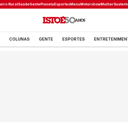
eiro Rural
Saúde
Gente
Planeta
Esportes
Menu
Motorshow
Mulher
Sustent
COLUNAS
GENTE
ESPORTES
ENTRETENIMEN