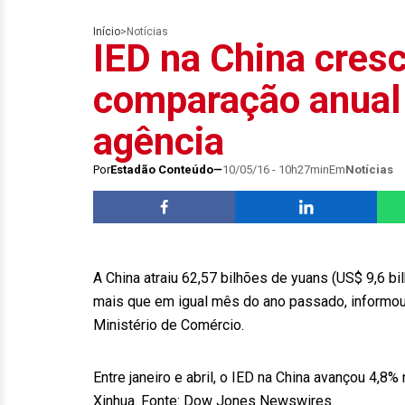
Início
>
Notícias
IED na China cres
comparação anual d
agência
Por
Estadão Conteúdo
10/05/16 - 10h27min
Em
Notícias
A China atraiu 62,57 bilhões de yuans (US$ 9,6 bi
mais que em igual mês do ano passado, informou h
Ministério de Comércio.
Entre janeiro e abril, o IED na China avançou 4,8
Xinhua. Fonte: Dow Jones Newswires.