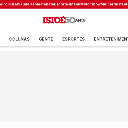
eiro Rural
Saúde
Gente
Planeta
Esportes
Menu
Motorshow
Mulher
Sustent
COLUNAS
GENTE
ESPORTES
ENTRETENIMEN