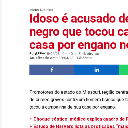
Início
>
Notícias
Idoso é acusado d
negro que tocou c
casa por engano 
Por
AFP
18/04/23 - 14h40min
Em
Notícias
Atualizado em
18/04/23 - 14h56min
Promotores do estado do Missouri, região centr
de crimes graves contra um homem branco que te
tocou a campainha de sua casa por engano.
+ Choque séptico: médico explica quadro de 
+ Estudo de Harvard lista as profissões “mai