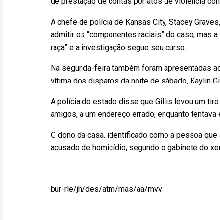
de prestação de contas por atos de violência con
A chefe de polícia de Kansas City, Stacey Graves
admitir os “componentes raciais” do caso, mas a 
raça” e a investigação segue seu curso.
Na segunda-feira também foram apresentadas ac
vítima dos disparos da noite de sábado, Kaylin Gil
A polícia do estado disse que Gillis levou um tiro
amigos, a um endereço errado, enquanto tentava 
O dono da casa, identificado como a pessoa que a
acusado de homicídio, segundo o gabinete do xer
bur-rle/jh/des/atm/mas/aa/mvv