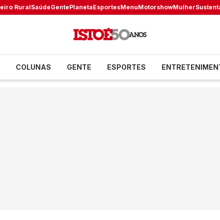
eiro Rural
Saúde
Gente
Planeta
Esportes
Menu
Motorshow
Mulher
Sustent
COLUNAS
GENTE
ESPORTES
ENTRETENIMEN