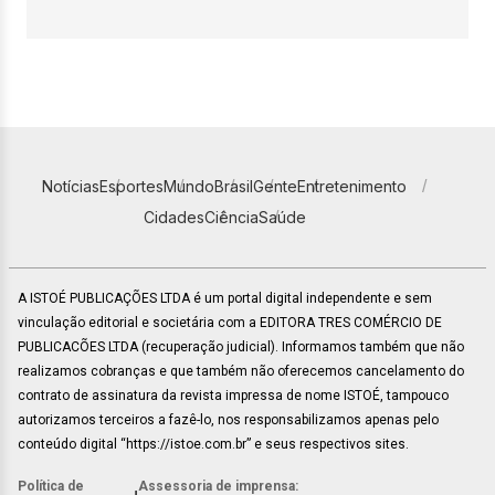
Notícias
Esportes
Mundo
Brasil
Gente
Entretenimento
Cidades
Ciência
Saúde
A ISTOÉ PUBLICAÇÕES LTDA é um portal digital independente e sem
vinculação editorial e societária com a EDITORA TRES COMÉRCIO DE
PUBLICACÕES LTDA (recuperação judicial). Informamos também que não
realizamos cobranças e que também não oferecemos cancelamento do
contrato de assinatura da revista impressa de nome ISTOÉ, tampouco
autorizamos terceiros a fazê-lo, nos responsabilizamos apenas pelo
conteúdo digital “https://istoe.com.br” e seus respectivos sites.
Política de
Assessoria de imprensa: