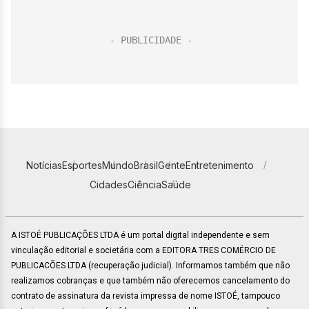
Notícias
Esportes
Mundo
Brasil
Gente
Entretenimento
Cidades
Ciência
Saúde
A ISTOÉ PUBLICAÇÕES LTDA é um portal digital independente e sem
vinculação editorial e societária com a EDITORA TRES COMÉRCIO DE
PUBLICACÕES LTDA (recuperação judicial). Informamos também que não
realizamos cobranças e que também não oferecemos cancelamento do
contrato de assinatura da revista impressa de nome ISTOÉ, tampouco