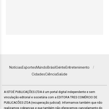
Notícias
Esportes
Mundo
Brasil
Gente
Entretenimento
Cidades
Ciência
Saúde
A ISTOÉ PUBLICAÇÕES LTDA é um portal digital independente e sem
vinculação editorial e societária com a EDITORA TRES COMÉRCIO DE
PUBLICACÕES LTDA (recuperação judicial). Informamos também que não
realizamos cobranças e que também não oferecemos cancelamento do