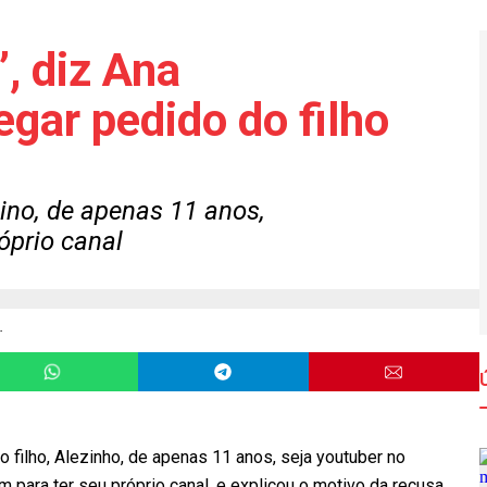
’, diz Ana
gar pedido do filho
no, de apenas 11 anos,
óprio canal
.
o filho, Alezinho, de apenas 11 anos, seja youtuber no
para ter seu próprio canal, e explicou o motivo da recusa.