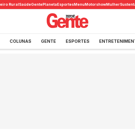
eiro Rural
Saúde
Gente
Planeta
Esportes
Menu
Motorshow
Mulher
Sustent
COLUNAS
GENTE
ESPORTES
ENTRETENIMEN