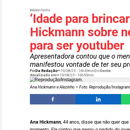
Início
>
Gente
‘Idade para brincar
Hickmann sobre ne
para ser youtuber
Apresentadora contou que o meni
manifestou vontade de ter seu pr
Por
Da Redação
19/08/25 - 16h49min
Em
Gente
Atualizado em
19/08/25 - 16h50min
Ana Hickmann e Alezinho
Foto: Reprodução/Instagram
Ana Hickmann
, 44 anos, disse que não quer que 
momento. Ela contou que negou o pedido do jovem 