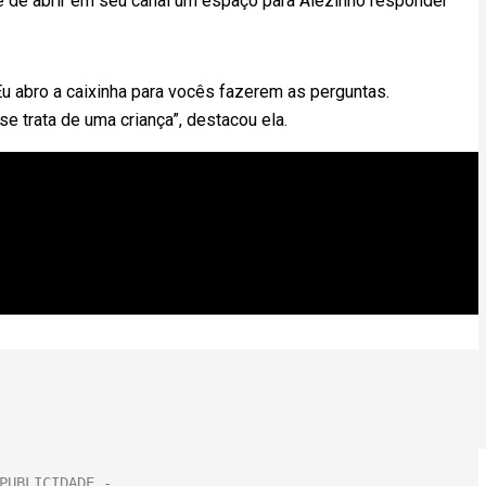
e de abrir em seu canal um espaço para Alezinho responder
 Eu abro a caixinha para vocês fazerem as perguntas.
 trata de uma criança”, destacou ela.