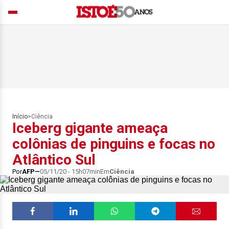
Início
>
Ciência
Iceberg gigante ameaça
colônias de pinguins e focas no
Atlântico Sul
Por
AFP
05/11/20 - 15h07min
Em
Ciência