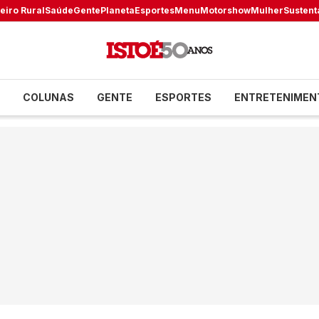
eiro Rural
Saúde
Gente
Planeta
Esportes
Menu
Motorshow
Mulher
Sustent
COLUNAS
GENTE
ESPORTES
ENTRETENIMEN