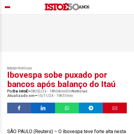
Início
>
Notícias
Ibovespa sobe puxado por
bancos após balanço do Itaú
Por
Da IstoÉ
08/02/23 - 18h04min
Em
Notícias
Atualizado em
15/11/24 - 19h51min
SÃO PAULO (Reuters) – O Ibovespa teve forte alta nesta