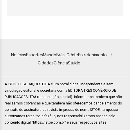
Notícias
Esportes
Mundo
Brasil
Gente
Entretenimento
Cidades
Ciência
Saúde
A ISTOÉ PUBLICAÇÕES LTDA é um portal digital independente e sem
vinculação editorial e societária com a EDITORA TRES COMÉRCIO DE
PUBLICACÕES LTDA (recuperação judicial). Informamos também que não
realizamos cobranças e que também não oferecemos cancelamento do
contrato de assinatura da revista impressa de nome ISTOÉ, tampouco
autorizamos terceiros a fazê-lo, nos responsabilizamos apenas pelo
conteúdo digital “https://istoe.com.br” e seus respectivos sites.