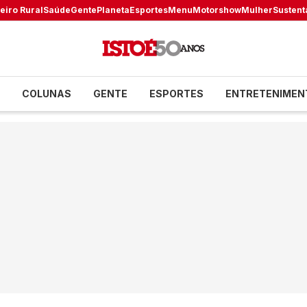
eiro Rural
Saúde
Gente
Planeta
Esportes
Menu
Motorshow
Mulher
Sustent
COLUNAS
GENTE
ESPORTES
ENTRETENIMEN