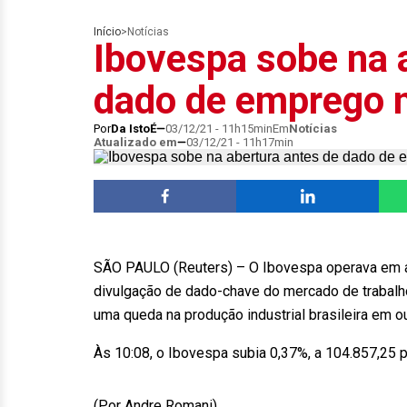
Início
>
Notícias
Ibovespa sobe na 
dado de emprego 
Por
Da IstoÉ
03/12/21 - 11h15min
Em
Notícias
Atualizado em
03/12/21 - 11h17min
SÃO PAULO (Reuters) – O Ibovespa operava em al
divulgação de dado-chave do mercado de trabalh
uma queda na produção industrial brasileira em o
Às 10:08, o Ibovespa subia 0,37%, a 104.857,25 
(Por Andre Romani)