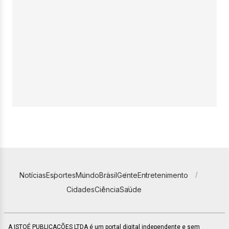
Notícias
Esportes
Mundo
Brasil
Gente
Entretenimento
Cidades
Ciência
Saúde
A ISTOÉ PUBLICAÇÕES LTDA é um portal digital independente e sem