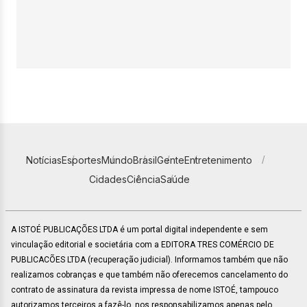
Notícias
Esportes
Mundo
Brasil
Gente
Entretenimento
Cidades
Ciência
Saúde
A ISTOÉ PUBLICAÇÕES LTDA é um portal digital independente e sem
vinculação editorial e societária com a EDITORA TRES COMÉRCIO DE
PUBLICACÕES LTDA (recuperação judicial). Informamos também que não
realizamos cobranças e que também não oferecemos cancelamento do
contrato de assinatura da revista impressa de nome ISTOÉ, tampouco
autorizamos terceiros a fazê-lo, nos responsabilizamos apenas pelo