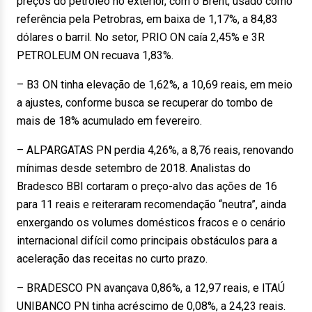
preços do petróleo no exterior, com o Brent, usado como
referência pela Petrobras, em baixa de 1,17%, a 84,83
dólares o barril. No setor, PRIO ON caía 2,45% e 3R
PETROLEUM ON recuava 1,83%.
– B3 ON tinha elevação de 1,62%, a 10,69 reais, em meio
a ajustes, conforme busca se recuperar do tombo de
mais de 18% acumulado em fevereiro.
– ALPARGATAS PN perdia 4,26%, a 8,76 reais, renovando
mínimas desde setembro de 2018. Analistas do
Bradesco BBI cortaram o preço-alvo das ações de 16
para 11 reais e reiteraram recomendação “neutra”, ainda
enxergando os volumes domésticos fracos e o cenário
internacional difícil como principais obstáculos para a
aceleração das receitas no curto prazo.
– BRADESCO PN avançava 0,86%, a 12,97 reais, e ITAÚ
UNIBANCO PN tinha acréscimo de 0,08%, a 24,23 reais.