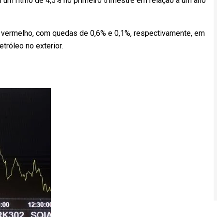
um ritmo de 4,5% no primeiro trimestre em relação a um ano
melho, com quedas de 0,6% e 0,1%, respectivamente, em
tróleo no exterior.