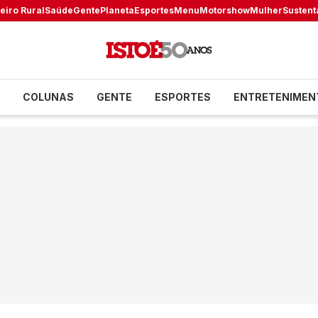
eiro Rural
Saúde
Gente
Planeta
Esportes
Menu
Motorshow
Mulher
Sustent
COLUNAS
GENTE
ESPORTES
ENTRETENIMEN