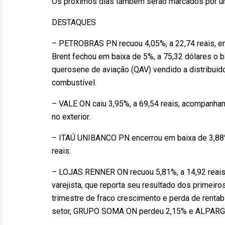
Os próximos dias também serão marcados por uma
DESTAQUES
– PETROBRAS PN recuou 4,05%, a 22,74 reais, em 
Brent fechou em baixa de 5%, a 75,32 dólares o 
querosene de aviação (QAV) vendido a distribuid
combustível.
– VALE ON caiu 3,95%, a 69,54 reais, acompanh
no exterior.
– ITAÚ UNIBANCO PN encerrou em baixa de 3,88%
reais.
– LOJAS RENNER ON recuou 5,81%, a 14,92 reais
varejista, que reporta seu resultado dos primeir
trimestre de fraco crescimento e perda de rentab
setor, GRUPO SOMA ON perdeu 2,15% e ALPARG