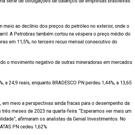
 série de divulgações de balanços de empresas brasileiras.
meio ao declínio dos preços do petróleo no exterior, onde o
barril. A Petrobras também cortou na véspera o preço médio do
oras em 11,5%, no terceiro recuo mensal consecutivo do
ando o movimento negativo de outras mineradoras em mercados
, a 24,9 reais, enquanto BRADESCO PN perdeu 1,44%, a 13,65
, em meio a perspectivas ainda fracas para o desempenho da
os três meses de 2023 na quarta-feira. “Esperamos ver mais um
ilidade”, afirmaram os analistas da Genial Investimentos. No
ATAS PN cedeu 1,62%.