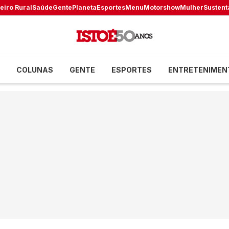
eiro Rural
Saúde
Gente
Planeta
Esportes
Menu
Motorshow
Mulher
Sustent
COLUNAS
GENTE
ESPORTES
ENTRETENIMEN