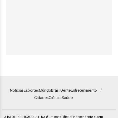
Notícias
Esportes
Mundo
Brasil
Gente
Entretenimento
Cidades
Ciência
Saúde
A ISTOÉ PUBLICAÇÕES LTDA é um portal digital independente e sem