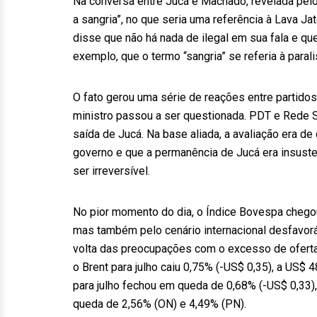
Na conversa entre Jucá e Machado, revelada pelo j
a sangria”, no que seria uma referência à Lava Ja
disse que não há nada de ilegal em sua fala e que
exemplo, que o termo “sangria” se referia à para
O fato gerou uma série de reações entre partido
ministro passou a ser questionada. PDT e Rede Su
saída de Jucá. Na base aliada, a avaliação era d
governo e que a permanência de Jucá era insustent
ser irreversível.
No pior momento do dia, o Índice Bovespa chegou 
mas também pelo cenário internacional desfavorá
volta das preocupações com o excesso de oferta
o Brent para julho caiu 0,75% (-US$ 0,35), a US$ 
para julho fechou em queda de 0,68% (-US$ 0,33)
queda de 2,56% (ON) e 4,49% (PN).