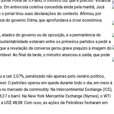
ornal Folha de S.Paulo, o ministro diz que é preciso “estancar
to. Em entrevista coletiva concedida ainda pela manhã, Jucá
 o jornal tirou suas declarações do contexto. Afirmou, por
lisia do governo Dilma, que aprofundava a crise econômica.
s, aliados do governo ou de oposição, e a permanência do
stentabilidade estariam entre os primeiros partidos a pedir a
e que a revelação da conversa gerou grave prejuízo à imagem do
ável. Ao final da tarde, o ministro anunciou a saída, que pode
a cair 2,07%, penalizado não apenas pelo cenário político,
vel. O petróleo operou em queda durante todo o dia, em meio à
 no mercado da commodity. Na Intercontinental Exchange (ICE),
48,37 o barril. Na New York Mercantile Exchange (Nymex), o WTI
, a US$ 48,08. Com isso, as ações da Petrobras fecharam em