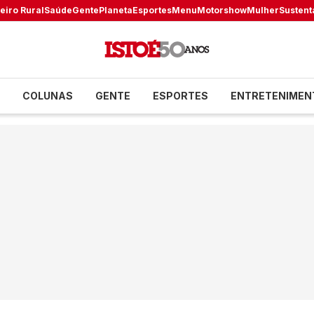
eiro Rural
Saúde
Gente
Planeta
Esportes
Menu
Motorshow
Mulher
Sustent
COLUNAS
GENTE
ESPORTES
ENTRETENIMEN