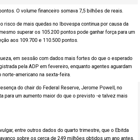
pontos. O volume financeiro somava 7,5 bilhões de reais.
e o risco de mais quedas no Ibovespa continua por causa da
o mesmo superar os 105.200 pontos pode ganhar força para um
eção aos 109.700 e 110.500 pontos.
queza, em sessão com dados mais fortes do que o esperado
egistrada pela ADP em fevereiro, enquanto agentes aguardam
norte-americano na sexta-feira.
esença do chair do Federal Reserve, Jerome Powell, no
ta para um aumento maior do que o previsto -e talvez mais
ulgar, entre outros dados do quarto trimestre, que o Ebitda
s, avanço sobre os cerca de 249 milhões obtidos um ano antes.