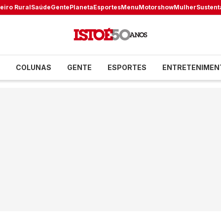
eiro Rural
Saúde
Gente
Planeta
Esportes
Menu
Motorshow
Mulher
Sustent
COLUNAS
GENTE
ESPORTES
ENTRETENIMEN