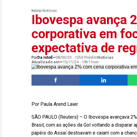
Início
>
Notícias
Ibovespa avança 
corporativa em foc
expectativa de reg
Por
Da IstoÉ
08/03/23 - 12h37min
Em
Notícias
Atualizado em
15/11/24 - 19h11min
Por Paula Arend Laier
SÃO PAULO (Reuters) – O Ibovespa avançava 2% ne
Brasil, com as ações da Gol voltando a disparar 
papéis do Assaí destoavam e caíam com a chance 