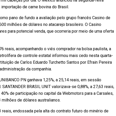
mil cabeças por dia. O México anunciou na segunda-feira
a importação de carne bovina do Brasil.
como pano de fundo a avaliação pelo grupo francês Casino de
600 milhões de dólares no atacarejo brasileiro. O Casino
ares para potencial venda, que ocorreria por meio de uma oferta
6 reais, acompanhando o viés comprador na bolsa paulista, a
etrolífera de controle estatal informou mais cedo nesta quarta-
tituição de Carlos Eduardo Turchetto Santos por Efrain Pereira
 administração da companhia.
 UNIBANCO PN ganhava 1,25%, a 25,14 reais, em sessão
al. SANTANDER BRASIL UNIT valorizava-se 0,88%, a 27,63 reais,
 40% de participação no capital da Webmotors para a Carsales,
 milhões de dólares australianos.
reais, endossada pela alta do contrato futuro do minério de