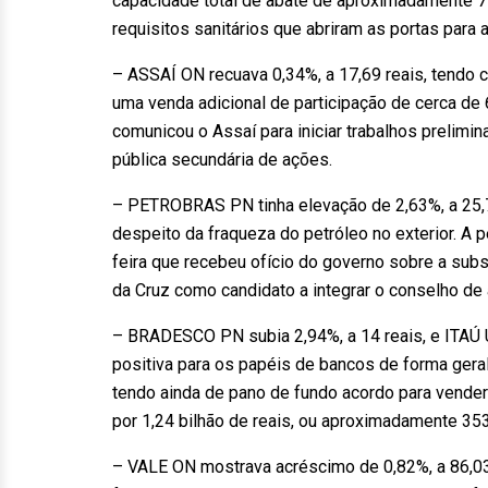
capacidade total de abate de aproximadamente 7 
requisitos sanitários que abriram as portas para 
– ASSAÍ ON recuava 0,34%, a 17,69 reais, tendo 
uma venda adicional de participação de cerca de 
comunicou o Assaí para iniciar trabalhos prelimin
pública secundária de ações.
– PETROBRAS PN tinha elevação de 2,63%, a 25,7
despeito da fraqueza do petróleo no exterior. A p
feira que recebeu ofício do governo sobre a subs
da Cruz como candidato a integrar o conselho de
– BRADESCO PN subia 2,94%, a 14 reais, e ITAÚ
positiva para os papéis de bancos de forma ger
tendo ainda de pano de fundo acordo para vender
por 1,24 bilhão de reais, ou aproximadamente 353
– VALE ON mostrava acréscimo de 0,82%, a 86,03 