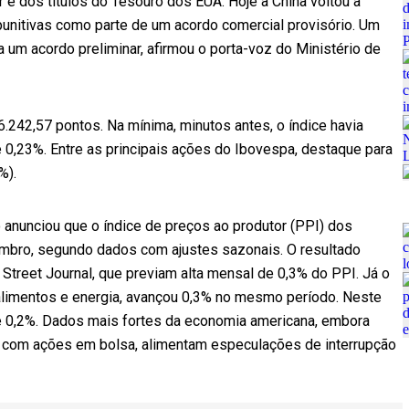
r e dos títulos do Tesouro dos EUA. Hoje a China voltou a
punitivas como parte de um acordo comercial provisório. Um
a um acordo preliminar, afirmou o porta-voz do Ministério de
6.242,57 pontos. Na mínima, minutos antes, o índice havia
 0,23%. Entre as principais ações do Ibovespa, destaque para
%).
anunciou que o índice de preços ao produtor (PPI) dos
mbro, segundo dados com ajustes sazonais. O resultado
Street Journal, que previam alta mensal de 0,3% do PPI. Já o
 alimentos e energia, avançou 0,3% no mesmo período. Neste
e 0,2%. Dados mais fortes da economia americana, embora
 com ações em bolsa, alimentam especulações de interrupção