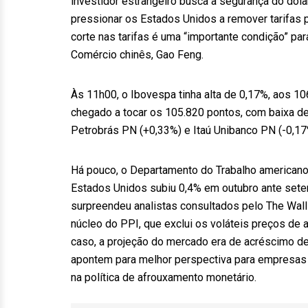
investidor estrangeiro busca a segurança do dóla
pressionar os Estados Unidos a remover tarifas 
corte nas tarifas é uma “importante condição” par
Comércio chinês, Gao Feng.
Às 11h00, o Ibovespa tinha alta de 0,17%, aos 10
chegado a tocar os 105.820 pontos, com baixa de
Petrobrás PN (+0,33%) e Itaú Unibanco PN (-0,17
Há pouco, o Departamento do Trabalho americano 
Estados Unidos subiu 0,4% em outubro ante sete
surpreendeu analistas consultados pelo The Wall 
núcleo do PPI, que exclui os voláteis preços de
caso, a projeção do mercado era de acréscimo d
apontem para melhor perspectiva para empresas
na política de afrouxamento monetário.