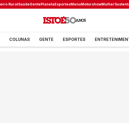
eiro Rural
Saúde
Gente
Planeta
Esportes
Menu
Motorshow
Mulher
Sustent
COLUNAS
GENTE
ESPORTES
ENTRETENIMEN