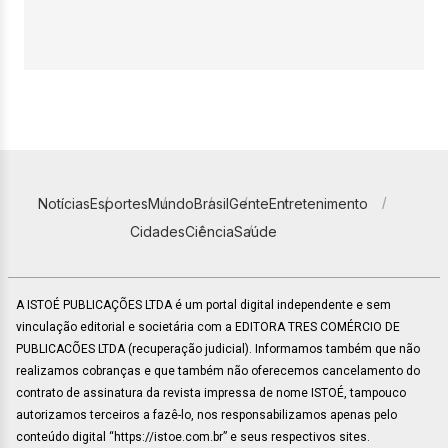
Notícias
Esportes
Mundo
Brasil
Gente
Entretenimento
Cidades
Ciência
Saúde
A ISTOÉ PUBLICAÇÕES LTDA é um portal digital independente e sem
vinculação editorial e societária com a EDITORA TRES COMÉRCIO DE
PUBLICACÕES LTDA (recuperação judicial). Informamos também que não
realizamos cobranças e que também não oferecemos cancelamento do
contrato de assinatura da revista impressa de nome ISTOÉ, tampouco
autorizamos terceiros a fazê-lo, nos responsabilizamos apenas pelo
conteúdo digital “https://istoe.com.br” e seus respectivos sites.