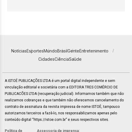
Notícias
Esportes
Mundo
Brasil
Gente
Entretenimento
Cidades
Ciência
Saúde
A ISTOÉ PUBLICAÇÕES LTDA é um portal digital independente e sem
vinculação editorial e societária com a EDITORA TRES COMÉRCIO DE
PUBLICACÕES LTDA (recuperação judicial). Informamos também que não
realizamos cobranças e que também não oferecemos cancelamento do
contrato de assinatura da revista impressa de nome ISTOÉ, tampouco
autorizamos terceiros a fazê-lo, nos responsabilizamos apenas pelo
conteúdo digital “https://istoe.com.br” e seus respectivos sites.
Política de
Assessoria de imprensa: