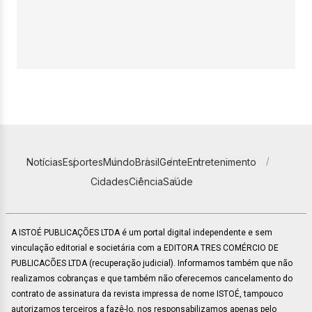
Notícias
Esportes
Mundo
Brasil
Gente
Entretenimento
Cidades
Ciência
Saúde
A ISTOÉ PUBLICAÇÕES LTDA é um portal digital independente e sem
vinculação editorial e societária com a EDITORA TRES COMÉRCIO DE
PUBLICACÕES LTDA (recuperação judicial). Informamos também que não
realizamos cobranças e que também não oferecemos cancelamento do
contrato de assinatura da revista impressa de nome ISTOÉ, tampouco
autorizamos terceiros a fazê-lo, nos responsabilizamos apenas pelo