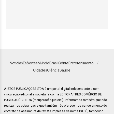
Notícias
Esportes
Mundo
Brasil
Gente
Entretenimento
Cidades
Ciência
Saúde
A ISTOÉ PUBLICAÇÕES LTDA é um portal digital independente e sem
vinculação editorial e societária com a EDITORA TRES COMÉRCIO DE
PUBLICACÕES LTDA (recuperação judicial). Informamos também que não
realizamos cobranças e que também não oferecemos cancelamento do
contrato de assinatura da revista impressa de nome ISTOÉ, tampouco